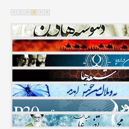
1
2
3
4
5
6